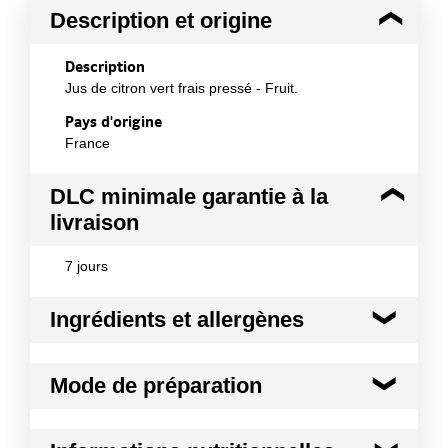
Description et origine
Description
Jus de citron vert frais pressé - Fruit.
Pays d'origine
France
DLC minimale garantie à la
livraison
7 jours
Ingrédients et allergènes
Ingrédients :
Mode de préparation
100% pur jus de citron vert. Origine Espagne.
Conformément aux informations transmises
Mode de préparation :
Agiter avant
par le(s) fournisseur(s) de Transgourmet