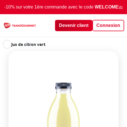
-10% sur votre 1ère commande avec le code
WELCOME
Voir 
Devenir client
Connexion
Jus de citron vert