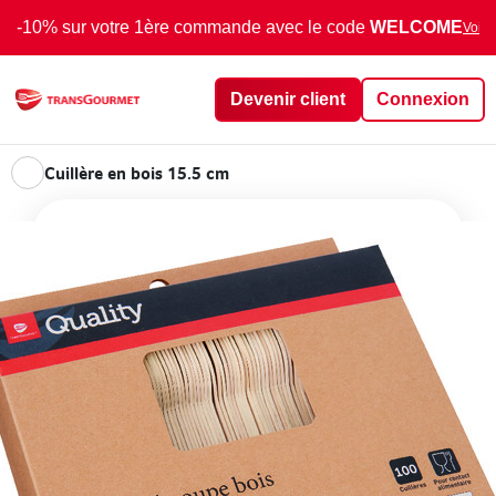
-10% sur votre 1ère commande avec le code
WELCOME
Voir 
Devenir client
Connexion
Cuillère en bois 15.5 cm