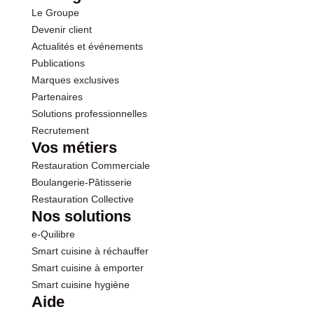
cassonade bio et la faire caraméliser.
Le Groupe
Protéines
0.9 g
Devenir client
Actualités et événements
Sel
0.15 g
Publications
Marques exclusives
Partenaires
Solutions professionnelles
Recrutement
Vos métiers
Restauration Commerciale
Boulangerie-Pâtisserie
Restauration Collective
Nos solutions
e-Quilibre
Smart cuisine à réchauffer
Smart cuisine à emporter
Smart cuisine hygiène
Aide