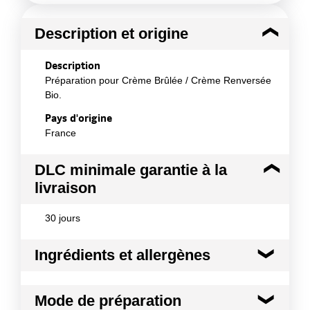
Description et origine
Description
Préparation pour Crème Brûlée / Crème Renversée
Bio.
Pays d'origine
France
DLC minimale garantie à la
livraison
30 jours
Ingrédients et allergènes
Ingrédients :
Mode de préparation
Sucre*, amidon*, gélifiant (carraghénanes), ŒUF