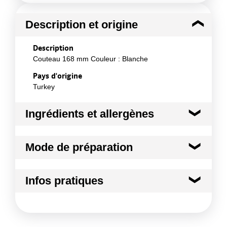
Description et origine
Description
Couteau 168 mm Couleur : Blanche
Pays d'origine
Turkey
Ingrédients et allergènes
Ingrédients :
Mode de préparation
PS (6)
Conformément aux informations transmises
Mode de préparation :
Température: -20°C/+60°C
par le(s) fournisseur(s) de Transgourmet
Infos pratiques
Contact alimentaire : Tous types d'aliments
Opérations
Conditions de stockage avant ouverture :
Nous
conseillons un stockage à l'abri du soleil ou de