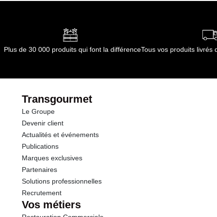
quelconque source de chaleur
Conditions de stockage après ouverture :
Nous
conseillons un stockage à l'abri du soleil ou de
quelconque source de chaleur
Durée totale du produit :
Pas de durée limitée
Plus de 30 000 produits qui font la différence
Tous vos produits livré
Conformément aux informations transmises
par le(s) fournisseur(s) de Transgourmet
Opérations
Transgourmet
Le Groupe
Devenir client
Actualités et événements
Publications
Marques exclusives
Partenaires
Solutions professionnelles
Recrutement
Vos métiers