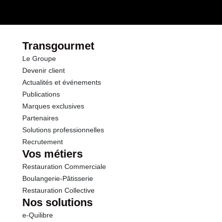
Conformément aux informations transmises
dont Sucres
0.6 g
par le(s) fournisseur(s) de Transgourmet
Opérations
Fibres
3.4 g
Transgourmet
Le Groupe
Protéines
8.8 g
Devenir client
Actualités et événements
Sel
1.30 g
Publications
Marques exclusives
Partenaires
Solutions professionnelles
Recrutement
Vos métiers
Restauration Commerciale
Boulangerie-Pâtisserie
Restauration Collective
Nos solutions
e-Quilibre