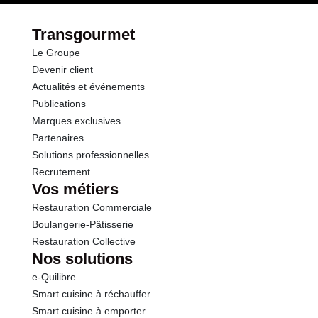
Fibres
0.0 g
Transgourmet
Le Groupe
Protéines
0.2 g
Devenir client
Actualités et événements
Sel
0.00 g
Publications
Marques exclusives
Partenaires
Solutions professionnelles
Recrutement
Vos métiers
Restauration Commerciale
Boulangerie-Pâtisserie
Restauration Collective
Nos solutions
e-Quilibre
Smart cuisine à réchauffer
Smart cuisine à emporter