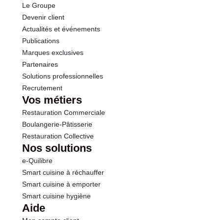
Le Groupe
Sel
6.50 g
Devenir client
Actualités et événements
Sodium
2.60 g
Publications
Marques exclusives
Partenaires
Solutions professionnelles
Recrutement
Vos métiers
Restauration Commerciale
Boulangerie-Pâtisserie
Restauration Collective
Nos solutions
e-Quilibre
Smart cuisine à réchauffer
Smart cuisine à emporter
Smart cuisine hygiène
Aide