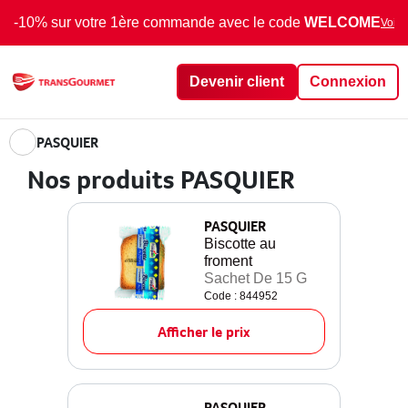
-10% sur votre 1ère commande avec le code
WELCOME
Voir 
Devenir client
Connexion
PASQUIER
Nos produits PASQUIER
PASQUIER
Biscotte au
froment
Sachet De 15 G
Code : 844952
Afficher le prix
PASQUIER