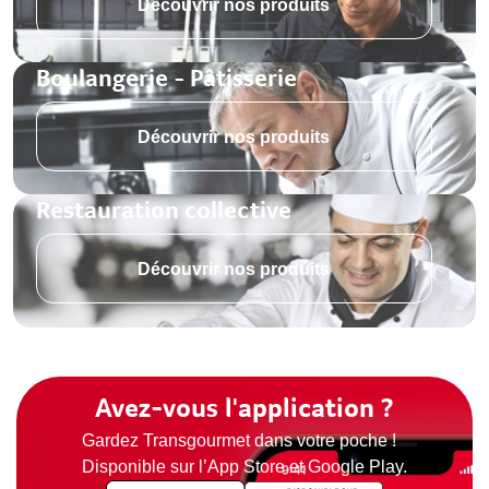
Découvrir nos produits
Boulangerie - Pâtisserie
Découvrir nos produits
Restauration collective
Découvrir nos produits
Avez-vous l'application ?
Gardez Transgourmet dans votre poche !
Disponible sur l’App Store et Google Play.