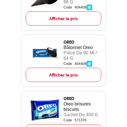
66 G
Code : 404408
Afficher le prix
OREO
Bâtonnet Oreo
Pièce De 90 Ml /
64 G
Code : 404409
Afficher le prix
OREO
Oreo brisures
biscuits
Sachet De 400 G
Code : 571376