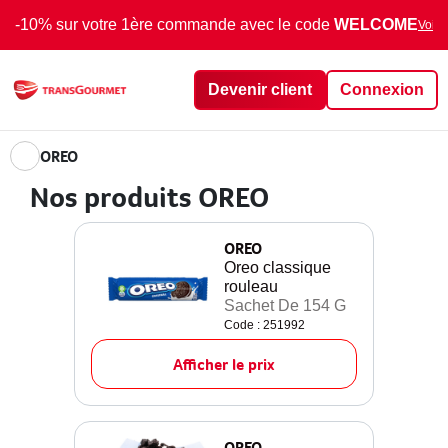
-10% sur votre 1ère commande avec le code
WELCOME
Voir 
Devenir client
Connexion
OREO
Nos produits OREO
OREO
Oreo classique
rouleau
Sachet De 154 G
Code : 251992
Afficher le prix
OREO