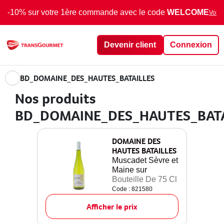
-10% sur votre 1ère commande avec le code
WELCOME
Voir 
Devenir client
Connexion
BD_DOMAINE_DES_HAUTES_BATAILLES
Nos produits
BD_DOMAINE_DES_HAUTES_BATA
DOMAINE DES
HAUTES BATAILLES
Muscadet Sèvre et
Maine sur
Bouteille De 75 Cl
Code : 821580
Afficher le prix