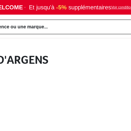
ELCOME
·
Et jusqu'à
-5%
supplémentaires
Voir conditi
ence ou une marque...
 D'ARGENS