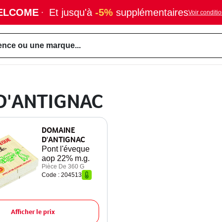
ELCOME
·
Et jusqu'à
-5%
supplémentaires
Voir conditi
ence ou une marque...
 D'ANTIGNAC
DOMAINE
D'ANTIGNAC
Pont l'éveque
aop 22% m.g.
Pièce De 360 G
Code : 204513
Afficher le prix