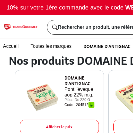
-10% sur votre 1ère commande avec le code
W
Rechercher un produit, une référ
DOMAINE D'ANTIGNAC
Accueil
Toutes les marques
Nos produits DOMAINE
DOMAINE
D'ANTIGNAC
Pont l'éveque
aop 22% m.g.
Pièce De 220 G
Code : 204512
Afficher le prix