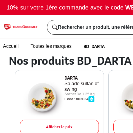
-10% sur votre 1ère commande avec le code
W
Rechercher un produit, une référ
BD_DARTA
Accueil
Toutes les marques
Nos produits BD_DARTA
DARTA
Salade sultan of
swing
Sachet De 1.25 Kg
Code : 803034
Afficher le prix