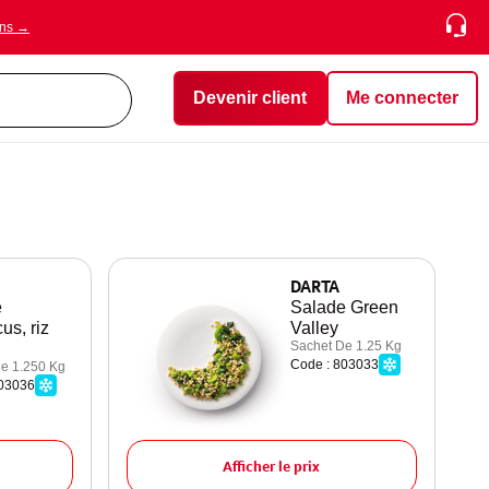
ons →
Devenir client
Me connecter
DARTA
e
Salade Green
us, riz
Valley
Sachet De 1.25 Kg
Code : 803033
e 1.250 Kg
803036
Afficher le prix