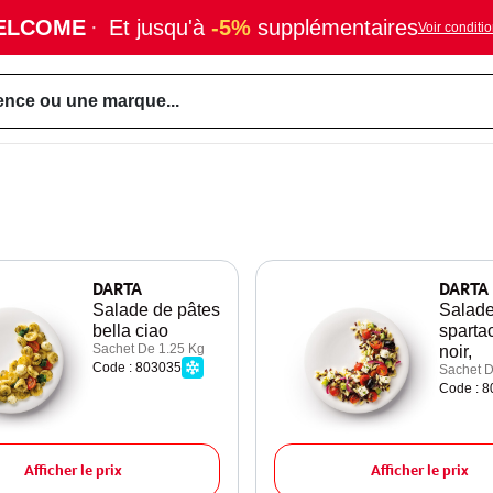
ELCOME
·
Et jusqu'à
-5%
supplémentaires
Voir conditi
ence ou une marque...
DARTA
DARTA
Salade de pâtes
Salad
bella ciao
spartac
Sachet De 1.25 Kg
noir,
Code : 803035
Sachet D
Code : 
Afficher le prix
Afficher le prix