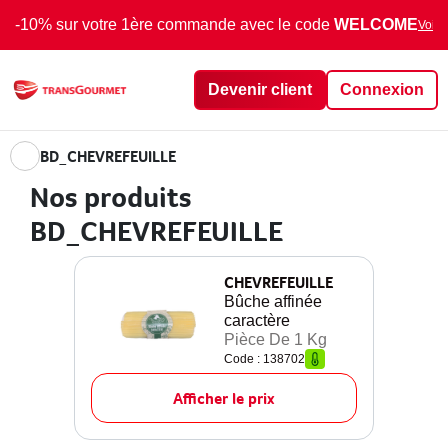
-10% sur votre 1ère commande avec le code
WELCOME
Voir 
Devenir client
Connexion
BD_CHEVREFEUILLE
Nos produits
BD_CHEVREFEUILLE
CHEVREFEUILLE
Bûche affinée
caractère
Pièce De 1 Kg
Code : 138702
Afficher le prix