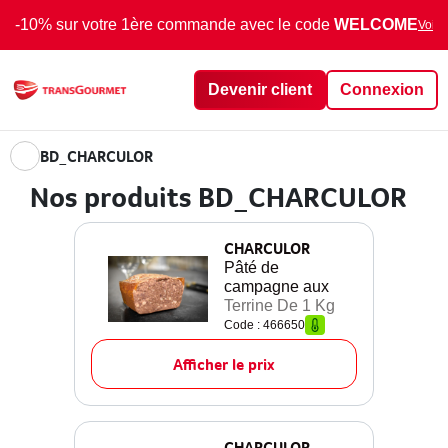
-10% sur votre 1ère commande avec le code
WELCOME
Voir 
Devenir client
Connexion
BD_CHARCULOR
Nos produits BD_CHARCULOR
CHARCULOR
Pâté de
campagne aux
Terrine De 1 Kg
Code : 466650
Afficher le prix
CHARCULOR