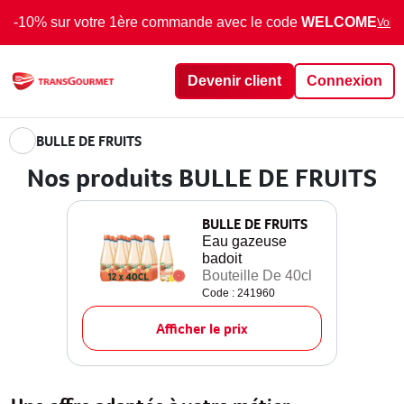
-10% sur votre 1ère commande avec le code
WELCOME
Voir 
Devenir client
Connexion
BULLE DE FRUITS
Nos produits BULLE DE FRUITS
BULLE DE FRUITS
Eau gazeuse
badoit
Bouteille De 40cl
Code : 241960
Afficher le prix