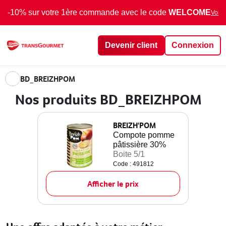
-10% sur votre 1ère commande avec le code
WELCOME
Voir 
Devenir client
Connexion
BD_BREIZHPOM
Nos produits BD_BREIZHPOM
BREIZH'POM
Compote pomme
pâtissière 30%
Boite 5/1
Code : 491812
Afficher le prix