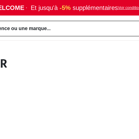
ELCOME
·
Et jusqu'à
-5%
supplémentaires
Voir conditi
ence ou une marque...
OR