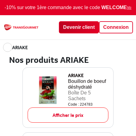
-10% sur votre 1ère commande avec le code
WELCOME
Voir 
Devenir client
Connexion
ARIAKE
Nos produits ARIAKE
ARIAKE
Bouillon de boeuf
déshydraté
Boîte De 5
Sachets
Code : 224783
Afficher le prix